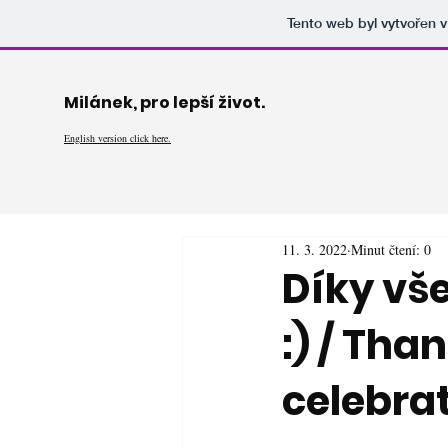
Tento web byl vytvořen 
Milánek, pro lepší život.
English version click here.
11. 3. 2022
Minut čtení: 0
Díky vš
:) / Tha
celebrat