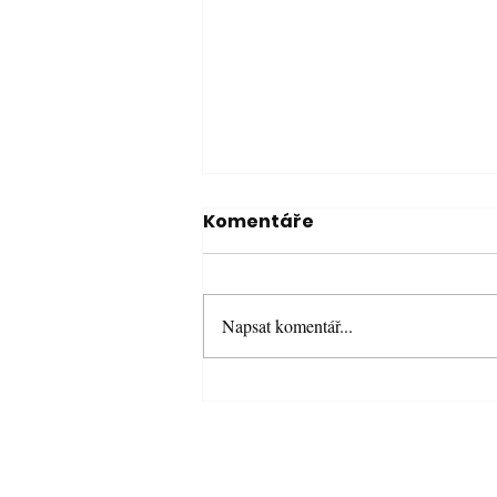
Komentáře
Napsat komentář...
Neveselé Vánoce 2023