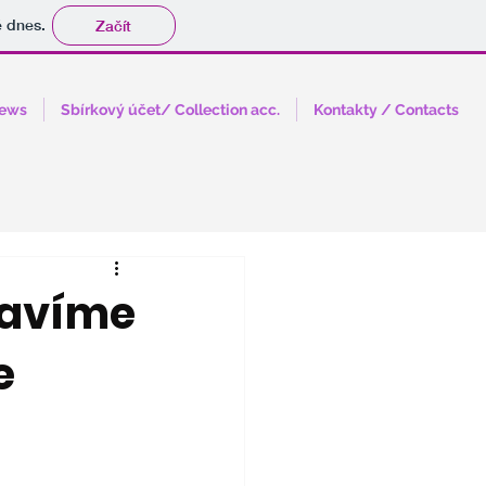
tě dnes.
Začít
News
Sbírkový účet/ Collection acc.
Kontakty / Contacts
lavíme
e