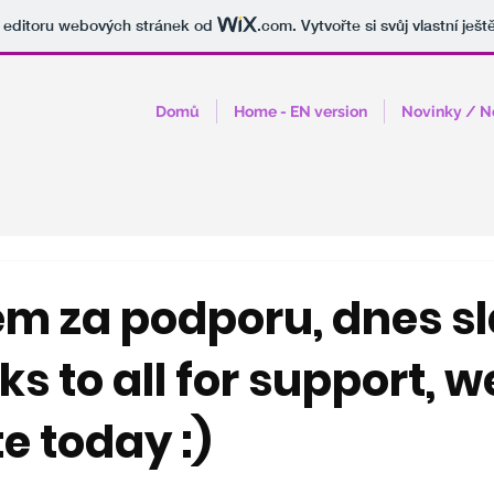
v editoru webových stránek od
.com
. Vytvořte si svůj vlastní ješ
Domů
Home - EN version
Novinky / 
em za podporu, dnes s
nks to all for support, w
e today :)